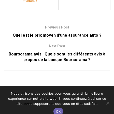
montant ?
Previous Post
Quel est le prix moyen d’une assurance auto ?
Next Post
Boursorama avis : Quels sont les différents avis à
propos de la banque Boursorama ?
Nous utilisons des cookies pour vous garantir la meilleure
Contact
Nos avis
Mentions légales
expérience sur notre site web. Si vous continuez à utiliser ce
site, nous supposerons que vous en êtes satisfait.
© Banqueenligneavis.com
OK